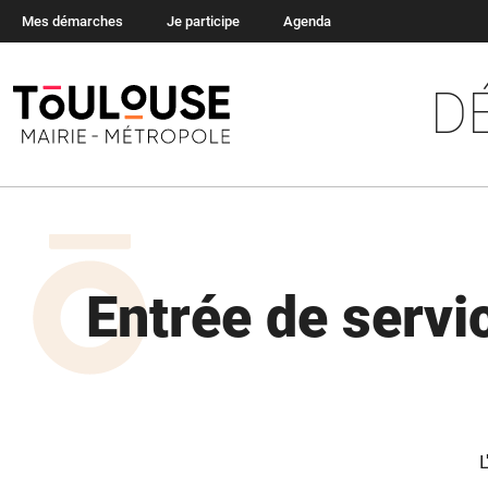
Mes démarches
Je participe
Agenda
D
Entrée de servi
L